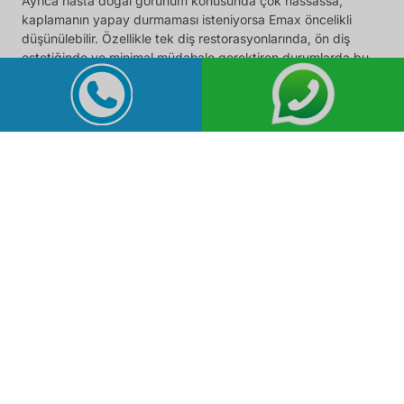
Ayrıca hasta doğal görünüm konusunda çok hassassa,
kaplamanın yapay durmaması isteniyorsa Emax öncelikli
düşünülebilir. Özellikle tek diş restorasyonlarında, ön diş
estetiğinde ve minimal müdahale gerektiren durumlarda bu
materyal öne çıkar.
Seçim Yapılırken Nelere Dikkat
Edilmelidir?
Doğru kaplama seçimi için yalnızca materyalin adı yeterli
değildir. Dişin konumu, kapanış düzeni, çene ilişkisi, bruksizm
varlığı, diş eti sağlığı ve hastanın beklentisi birlikte
değerlendirilmelidir. Ön dişte yüksek estetik isteniyorsa
Emax, arka dişte güçlü bir yapı gerekiyorsa zirkonyum daha
uygun olabilir. Bazı hastalarda ise her iki materyal birlikte
planlanabilir.
Örneğin ön bölgede Emax, arka bölgede zirkonyum tercih
edilmesi sık kullanılan bir yaklaşımdır. Böylece hem estetik
hem de dayanıklılık dengesi sağlanır. Bu tür planlamalarda
diş hekiminin muayenesi ve dijital değerlendirme büyük önem
taşır. Her hastanın ağız yapısı farklı olduğu için en iyi sonuç