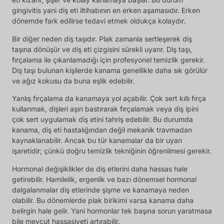
gingivitis yani diş eti iltihabının en erken aşamasıdır. Erken
dönemde fark edilirse tedavi etmek oldukça kolaydır.
Bir diğer neden diş taşıdır. Plak zamanla sertleşerek diş
taşına dönüşür ve diş eti çizgisini sürekli uyarır. Diş taşı,
fırçalama ile çıkarılamadığı için profesyonel temizlik gerekir.
Diş taşı bulunan kişilerde kanama genellikle daha sık görülür
ve ağız kokusu da buna eşlik edebilir.
Yanlış fırçalama da kanamaya yol açabilir. Çok sert kıllı fırça
kullanmak, dişleri aşırı bastırarak fırçalamak veya diş ipini
çok sert uygulamak diş etini tahriş edebilir. Bu durumda
kanama, diş eti hastalığından değil mekanik travmadan
kaynaklanabilir. Ancak bu tür kanamalar da bir uyarı
işaretidir; çünkü doğru temizlik tekniğinin öğrenilmesi gerekir.
Hormonal değişiklikler de diş etlerini daha hassas hale
getirebilir. Hamilelik, ergenlik ve bazı dönemsel hormonal
dalgalanmalar diş etlerinde şişme ve kanamaya neden
olabilir. Bu dönemlerde plak birikimi varsa kanama daha
belirgin hale gelir. Yani hormonlar tek başına sorun yaratmasa
bile mevcut hassasiyeti artırabilir.