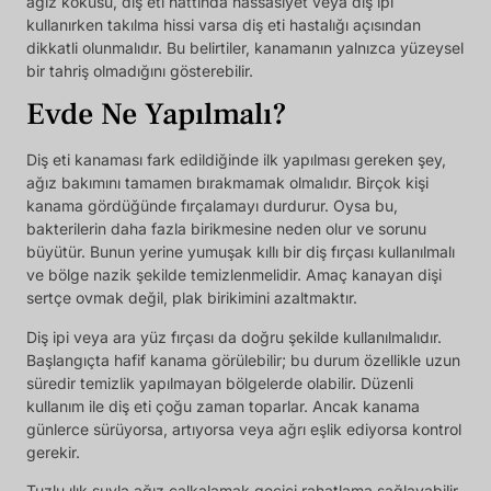
ağız kokusu, diş eti hattında hassasiyet veya diş ipi
kullanırken takılma hissi varsa diş eti hastalığı açısından
dikkatli olunmalıdır. Bu belirtiler, kanamanın yalnızca yüzeysel
bir tahriş olmadığını gösterebilir.
Evde Ne Yapılmalı?
Diş eti kanaması fark edildiğinde ilk yapılması gereken şey,
ağız bakımını tamamen bırakmamak olmalıdır. Birçok kişi
kanama gördüğünde fırçalamayı durdurur. Oysa bu,
bakterilerin daha fazla birikmesine neden olur ve sorunu
büyütür. Bunun yerine yumuşak kıllı bir diş fırçası kullanılmalı
ve bölge nazik şekilde temizlenmelidir. Amaç kanayan dişi
sertçe ovmak değil, plak birikimini azaltmaktır.
Diş ipi veya ara yüz fırçası da doğru şekilde kullanılmalıdır.
Başlangıçta hafif kanama görülebilir; bu durum özellikle uzun
süredir temizlik yapılmayan bölgelerde olabilir. Düzenli
kullanım ile diş eti çoğu zaman toparlar. Ancak kanama
günlerce sürüyorsa, artıyorsa veya ağrı eşlik ediyorsa kontrol
gerekir.
Tuzlu ılık suyla ağız çalkalamak geçici rahatlama sağlayabilir.