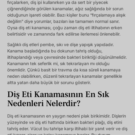
fırçalarken, diş ipi kullanırken ya da sert bir yiyecek
çiğnendiğinde görülen kanamalar, ağız sağlığında bir sorun
olduğunun işareti olabilir. Bazı kişiler bunu “fırçalamaya alışık
değilim” diye yorumlar, bazıları ise tamamen normal sanır.
Oysa diş eti kanaması, çoğu zaman diş eti iltihabının erken
belirtisidir ve zamanında fark edilirse ilerlemesi önlenebilir.
Sağlıklı diş etleri pembe, sıkı ve dişe yapışık yapıdadır.
Kanama başladığında bu dokunun tahriş olduğu,
iltihaplandığı veya çevresinde bakteri biriktiği düşünülmelidir.
Kanamanın tek seferlik mi, sık tekrarlayan mı olduğu
önemlidir. Çünkü basit bir travma da kısa süreli kanamaya
neden olabilirken, düzenli tekrarlayan kanamalar genellikle
altta yatan daha büyük bir sorunu gösterir.
Diş Eti Kanamasının En Sık
Nedenleri Nelerdir?
Diş eti kanamasının en yaygın nedeni plak birikimidir. Dişlerin
yüzeyinde ve diş eti hattında biriken bakteri plağı, diş etini
tahriş eder. Vücut bu tahrişe karşı iltihabi bir yanıt verir ve diş
eti kızarır, şişer ve kolay kanamaya başlar. Bu durum