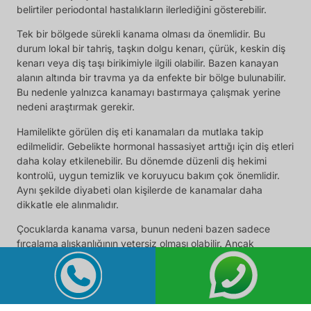
belirtiler periodontal hastalıkların ilerlediğini gösterebilir.
Tek bir bölgede sürekli kanama olması da önemlidir. Bu
durum lokal bir tahriş, taşkın dolgu kenarı, çürük, keskin diş
kenarı veya diş taşı birikimiyle ilgili olabilir. Bazen kanayan
alanın altında bir travma ya da enfekte bir bölge bulunabilir.
Bu nedenle yalnızca kanamayı bastırmaya çalışmak yerine
nedeni araştırmak gerekir.
Hamilelikte görülen diş eti kanamaları da mutlaka takip
edilmelidir. Gebelikte hormonal hassasiyet arttığı için diş etleri
daha kolay etkilenebilir. Bu dönemde düzenli diş hekimi
kontrolü, uygun temizlik ve koruyucu bakım çok önemlidir.
Aynı şekilde diyabeti olan kişilerde de kanamalar daha
dikkatle ele alınmalıdır.
Çocuklarda kanama varsa, bunun nedeni bazen sadece
fırçalama alışkanlığının yetersiz olması olabilir. Ancak
çürükler, diş sürme dönemi veya diş eti iltihabı da dikkate
alınmalıdır. Çocuklarda uzun süren kanamalar kesinlikle ihmal
edilmemelidir.