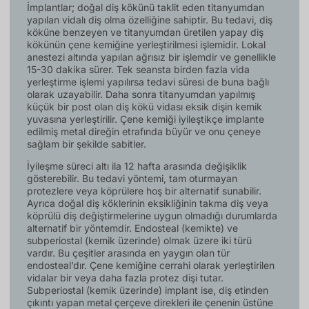
İmplantlar; doğal diş kökünü taklit eden titanyumdan
yapılan vidalı diş olma özelliğine sahiptir. Bu tedavi, diş
köküne benzeyen ve titanyumdan üretilen yapay diş
kökünün çene kemiğine yerleştirilmesi işlemidir. Lokal
anestezi altında yapılan ağrısız bir işlemdir ve genellikle
15-30 dakika sürer. Tek seansta birden fazla vida
yerleştirme işlemi yapılırsa tedavi süresi de buna bağlı
olarak uzayabilir. Daha sonra titanyumdan yapılmış
küçük bir post olan diş kökü vidası eksik dişin kemik
yuvasına yerleştirilir. Çene kemiği iyileştikçe implante
edilmiş metal direğin etrafında büyür ve onu çeneye
sağlam bir şekilde sabitler.
İyileşme süreci altı ila 12 hafta arasında değişiklik
gösterebilir. Bu tedavi yöntemi, tam oturmayan
protezlere veya köprülere hoş bir alternatif sunabilir.
Ayrıca doğal diş köklerinin eksikliğinin takma diş veya
köprülü diş değiştirmelerine uygun olmadığı durumlarda
alternatif bir yöntemdir. Endosteal (kemikte) ve
subperiostal (kemik üzerinde) olmak üzere iki türü
vardır. Bu çeşitler arasında en yaygın olan tür
endosteal’dır. Çene kemiğine cerrahi olarak yerleştirilen
vidalar bir veya daha fazla protez dişi tutar.
Subperiostal (kemik üzerinde) implant ise, diş etinden
çıkıntı yapan metal çerçeve direkleri ile çenenin üstüne