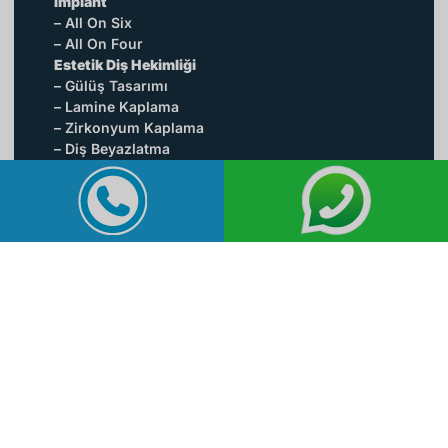
İmplant
– All On Six
– All On Four
Estetik Diş Hekimliği
– Gülüş Tasarımı
– Lamine Kaplama
– Zirkonyum Kaplama
– Diş Beyazlatma
– Diş Taşı Temizliği Tedavisi
Ortodonti
– Invisalign / Şeffaf Plak
Kanal Tedavisi / Endodonti
Dolgu Tedavisi
– Onley Seramik Dolgu
Çocuk Diş Hekimliği / Pedodonti
Diş Eti Hastalıkları / Periodontoloji
Ağız Diş Ve Çene Cerrahisi
Diş Çekimi Tedavisi
– Gömülü Diş (20’lik Diş) Çekimi Tedavisi