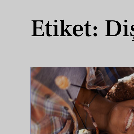
Etiket:
Di
Diş Eti Hastalıkları Genetik Mi? Ailede Va