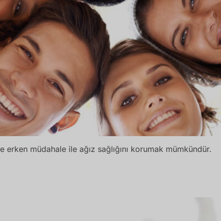
m ve erken müdahale ile ağız sağlığını korumak mümkündür.
cak Hassasiyeti Nasıl Geçer?