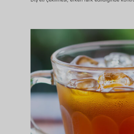
Diş Hassasiyeti Neden Oluşur? Soğuk Ve 