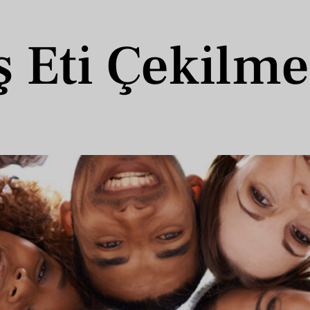
ş Eti Çekilme
rsa Risk Artar Mı?