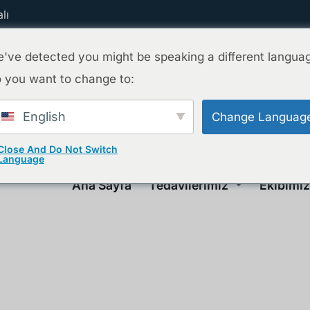
lı
've detected you might be speaking a different langua
 you want to change to:
English
Change Languag
Close And Do Not Switch
Language
Ana Sayfa
Tedavilerimiz
Ekibimiz