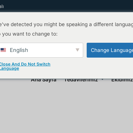
lı
've detected you might be speaking a different langua
 you want to change to:
English
Change Languag
Close And Do Not Switch
Language
Ana Sayfa
Tedavilerimiz
Ekibimiz