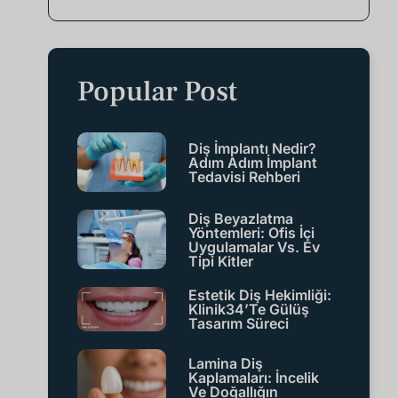
Popular Post
Diş İmplantı Nedir?
Adım Adım İmplant
Tedavisi Rehberi
Diş Beyazlatma
Yöntemleri: Ofis İçi
Uygulamalar Vs. Ev
Tipi Kitler
Estetik Diş Hekimliği:
Klinik34’te Gülüş
Tasarım Süreci
Lamina Diş
Kaplamaları: İncelik
Ve Doğallığın