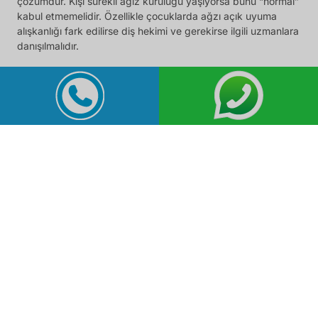
çözümdür. Kişi sürekli ağız kuruluğu yaşıyorsa bunu “normal”
kabul etmemelidir. Özellikle çocuklarda ağzı açık uyuma
alışkanlığı fark edilirse diş hekimi ve gerekirse ilgili uzmanlara
danışılmalıdır.
Ne Zaman Diş Hekimine
Başvurulmalı?
Eğer sabah ağız kuruluğu sık tekrarlıyorsa, buna ağız
kokusu, diş eti hassasiyeti, sık çürük oluşumu veya dudak
kuruluğu eşlik ediyorsa diş hekimi değerlendirmesi gerekir.
Diş hekimi, ağız içi bulguları inceleyerek sorunun etkilerini
değerlendirebilir ve gerekirse başka branşlara yönlendirme
yapabilir. Özellikle çocuklarda ağızdan nefes alma ile birlikte
horlama, uyku kalitesinde bozulma veya çene gelişiminde
farklılık varsa daha erken kontrol önerilir.
Diş hekimi muayenesinde ağız kuruluğunun diş yüzeylerine
etkisi, çürük riski, diş eti durumu ve temizlik alışkanlıkları
birlikte değerlendirilir. Gerekirse koruyucu flor uygulamaları,
ağız bakım önerileri veya farklı tedavi planları oluşturulabilir.
Çünkü ağızdan nefes alma sorunu yalnızca bir alışkanlık