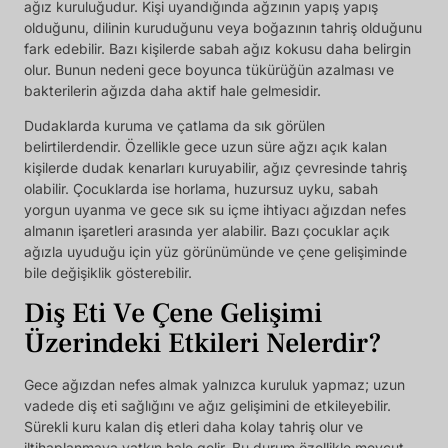
ağız kuruluğudur. Kişi uyandığında ağzının yapış yapış
olduğunu, dilinin kuruduğunu veya boğazının tahriş olduğunu
fark edebilir. Bazı kişilerde sabah ağız kokusu daha belirgin
olur. Bunun nedeni gece boyunca tükürüğün azalması ve
bakterilerin ağızda daha aktif hale gelmesidir.
Dudaklarda kuruma ve çatlama da sık görülen
belirtilerdendir. Özellikle gece uzun süre ağzı açık kalan
kişilerde dudak kenarları kuruyabilir, ağız çevresinde tahriş
olabilir. Çocuklarda ise horlama, huzursuz uyku, sabah
yorgun uyanma ve gece sık su içme ihtiyacı ağızdan nefes
almanın işaretleri arasında yer alabilir. Bazı çocuklar açık
ağızla uyuduğu için yüz görünümünde ve çene gelişiminde
bile değişiklik gösterebilir.
Diş Eti Ve Çene Gelişimi
Üzerindeki Etkileri Nelerdir?
Gece ağızdan nefes almak yalnızca kuruluk yapmaz; uzun
vadede diş eti sağlığını ve ağız gelişimini de etkileyebilir.
Sürekli kuru kalan diş etleri daha kolay tahriş olur ve
iltihaplanmaya yatkın hale gelir. Bu durum özellikle mevcut