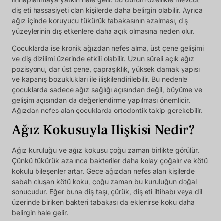
diş eti hassasiyeti olan kişilerde daha belirgin olabilir. Ayrıca
ağız içinde koruyucu tükürük tabakasının azalması, diş
yüzeylerinin dış etkenlere daha açık olmasına neden olur.
Çocuklarda ise kronik ağızdan nefes alma, üst çene gelişimi
ve diş dizilimi üzerinde etkili olabilir. Uzun süreli açık ağız
pozisyonu, dar üst çene, çapraşıklık, yüksek damak yapısı
ve kapanış bozuklukları ile ilişkilendirilebilir. Bu nedenle
çocuklarda sadece ağız sağlığı açısından değil, büyüme ve
gelişim açısından da değerlendirme yapılması önemlidir.
Ağızdan nefes alan çocuklarda ortodontik takip gerekebilir.
Ağız Kokusuyla Ilişkisi Nedir?
Ağız kuruluğu ve ağız kokusu çoğu zaman birlikte görülür.
Çünkü tükürük azalınca bakteriler daha kolay çoğalır ve kötü
kokulu bileşenler artar. Gece ağızdan nefes alan kişilerde
sabah oluşan kötü koku, çoğu zaman bu kuruluğun doğal
sonucudur. Eğer buna diş taşı, çürük, diş eti iltihabı veya dil
üzerinde biriken bakteri tabakası da eklenirse koku daha
belirgin hale gelir.