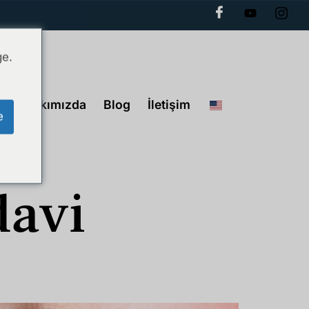
ge.
Hakkımızda
Blog
İletişim
e
davi