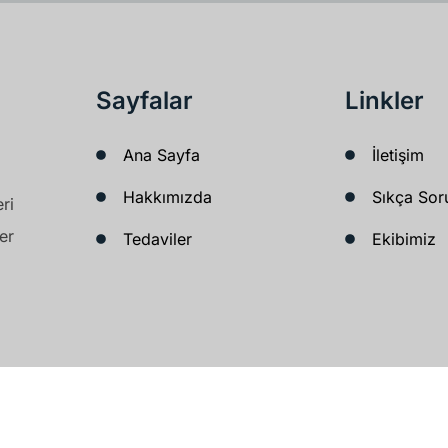
Sayfalar
Linkler
Ana Sayfa
İletişim
Hakkımızda
Sıkça Sor
ri
er
Tedaviler
Ekibimiz
klinik34 2025. Tüm Hakları Saklıdır