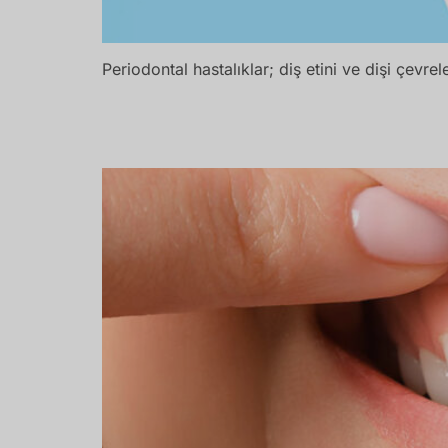
Periodontal hastalıklar; diş etini ve dişi çevr
Diş Eti Çekilmesi Nedir? Neden Olur, Nası