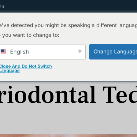
lı
've detected you might be speaking a different langua
 you want to change to:
Ana Sayfa
Tedavilerimiz
Ekibimiz
English
Change Languag
Close And Do Not Switch
Language
riodontal Te
ı Erken Tanıma Ve Koruyucu Tedavi