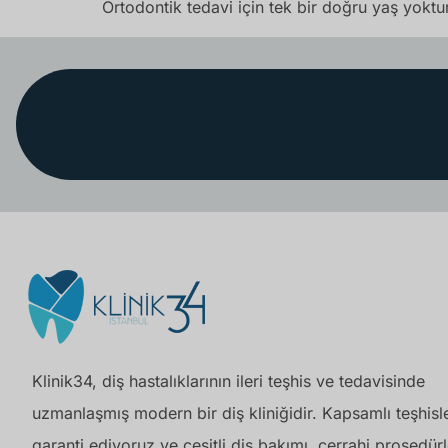
Ortodontik tedavi için tek bir doğru yaş yoktur
Klinik34, diş hastalıklarının ileri teşhis ve tedavisinde
uzmanlaşmış modern bir diş kliniğidir. Kapsamlı teşhisle
garanti ediyoruz ve çeşitli diş bakımı, cerrahi prosedürl