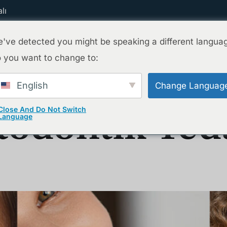
lı
've detected you might be speaking a different langua
 you want to change to:
Ana Sayfa
Tedavilerimiz
Ekibimiz
English
Change Languag
todontik Ted
Close And Do Not Switch
Language
? Çocuklarda Ve Yetişkinlerde Farklar