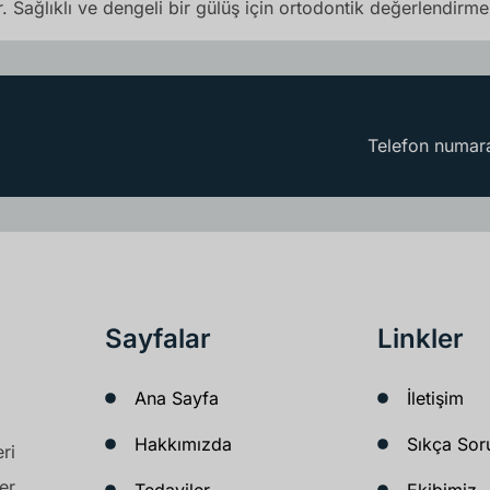
. Sağlıklı ve dengeli bir gülüş için ortodontik değerlendirme
Telefon numara
Sayfalar
Linkler
Ana Sayfa
İletişim
Hakkımızda
Sıkça Sor
ri
er
Tedaviler
Ekibimiz