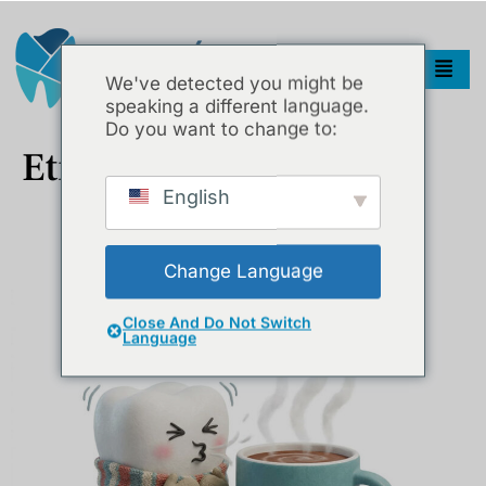
We've detected you might be
speaking a different language.
Do you want to change to:
Etiket:
Mine Aşınması
English
Diş Hassasiyeti Neden Olur? Soğuk Ve Sıcak Hassasiyeti Nasıl
Geçer?
Change Language
Close And Do Not Switch
Language