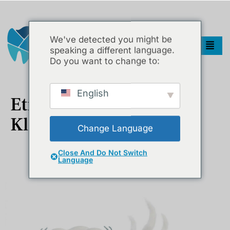
We've detected you might be
speaking a different language.
Do you want to change to:
English
Etiket:
İstanbul Diş
Kliniği
Change Language
Close And Do Not Switch
Diş Hassasiyeti Neden Olur? Soğuk Ve Sıcak Hassasiyeti Nasıl
Language
Geçer?