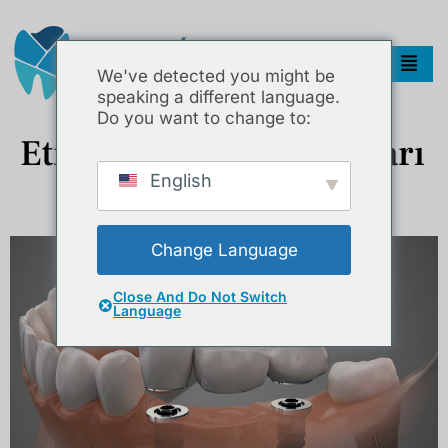
We've detected you might be
speaking a different language.
Do you want to change to:
Etiket:
Implant Markaları
English
Diş İmplantı Yaptırırken Nelere Dikkat Edilmelidir?
Change Language
Close And Do Not Switch
Language