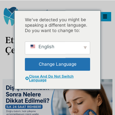
We've detected you might be
speaking a different language.
Do you want to change to:
Etiket:
Ilk 24 Saat Diş
English
Çekimi
Change Language
Diş Çekiminden Sonra Nelere Dikkat Edilmeli? İlk 24 Saat
Rehberi
Close And Do Not Switch
Language