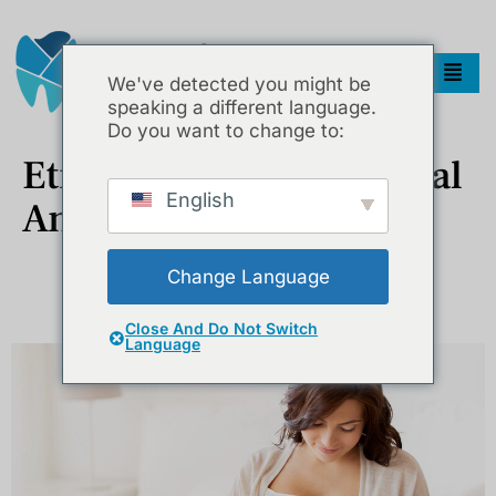
We've detected you might be
speaking a different language.
Do you want to change to:
Etiket:
Hamilelikte Lokal
English
Anestezi
Change Language
Hamilelikte Diş Tedavisi Güvenli Mi? Anne Adaylarının En Çok
Merak Ettikleri
Close And Do Not Switch
Language