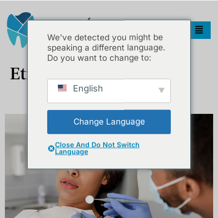
We've detected you might be
speaking a different language.
Do you want to change to:
Etiket:
DişTedavisi
English
Diş Hekimi Korkusunu Anlamak Ve Yenmek
Change Language
Close And Do Not Switch
Language