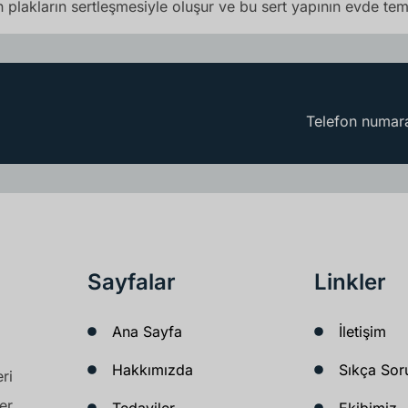
en plakların sertleşmesiyle oluşur ve bu sert yapının evde t
Telefon numara
Sayfalar
Linkler
Ana Sayfa
İletişim
Hakkımızda
Sıkça Sor
ri
er
Tedaviler
Ekibimiz