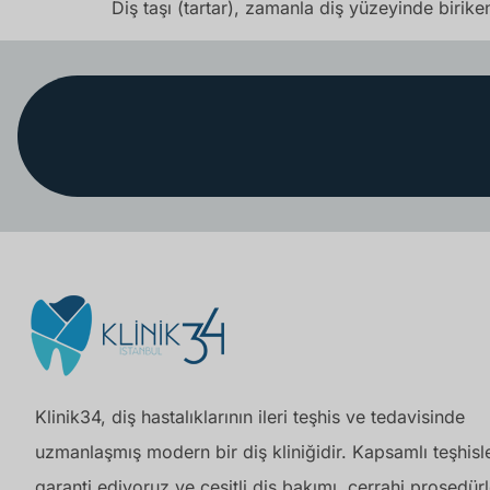
Diş taşı (tartar), zamanla diş yüzeyinde birik
Klinik34, diş hastalıklarının ileri teşhis ve tedavisinde
uzmanlaşmış modern bir diş kliniğidir. Kapsamlı teşhisle
garanti ediyoruz ve çeşitli diş bakımı, cerrahi prosedürl