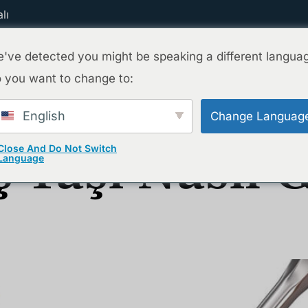
lı
've detected you might be speaking a different langua
 you want to change to:
Ana Sayfa
Tedavilerimiz
Ekibimiz
English
Change Languag
ş Taşı Nasıl 
Close And Do Not Switch
Language
ararlı Mıdır? Detaylı Rehber