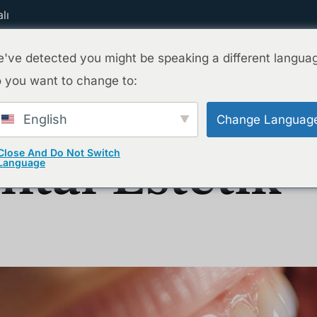
lı
've detected you might be speaking a different langua
 you want to change to:
Ana Sayfa
Tedavilerimiz
Ekibimiz
English
Change Languag
ntal Estetik
Close And Do Not Switch
Language