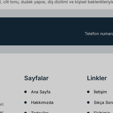
, cilt tonu, dudak yapısı, diş dizilimi ve kişisel beklentileri
Telefon numara
Sayfalar
Linkler
Ana Sayfa
İletişim
Hakkımızda
Sıkça Sor
ri
er
Tedaviler
Ekibimiz