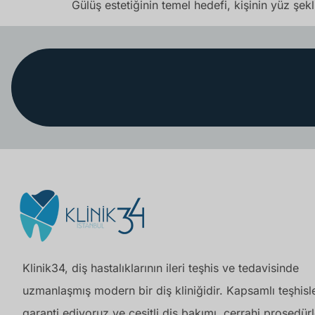
Gülüş estetiğinin temel hedefi, kişinin yüz şekli
Klinik34, diş hastalıklarının ileri teşhis ve tedavisinde
uzmanlaşmış modern bir diş kliniğidir. Kapsamlı teşhisle
garanti ediyoruz ve çeşitli diş bakımı, cerrahi prosedürl