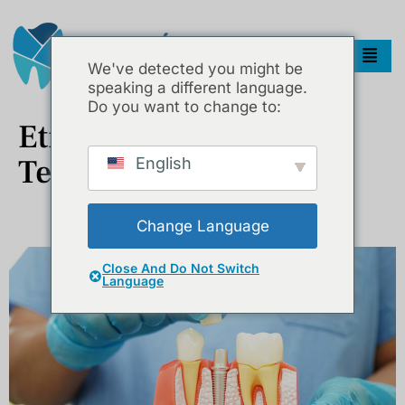
We've detected you might be
speaking a different language.
Do you want to change to:
Etiket:
Çene Implant
Tedavisi
English
Diş İmplantı Nedir? Adım Adım İmplant Tedavisi Rehberi
Change Language
Close And Do Not Switch
Language