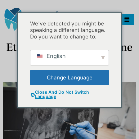
We've detected you might be
speaking a different language.
Do you want to change to:
Etiket:
Baş Ağrısı Ve Çene
English
Çene Eklemi (TME) Bozuklukları Nedir? Çene Ağrısı Neden
Olur?
Change Language
Close And Do Not Switch
Language