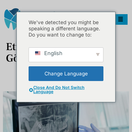
We've detected you might be
speaking a different language.
Do you want to change to:
Etiket:
Ağız Ve Diş
English
Görüntüleme
Change Language
Diş Röntgeni Zararlı Mı? Panoramik Röntgen Ve Dental
Tomografi Rehberi
Close And Do Not Switch
Language