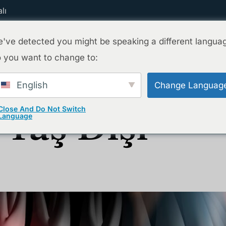
lı
've detected you might be speaking a different langua
 you want to change to:
Ana Sayfa
Tedavilerimiz
Ekibimiz
English
Change Languag
 Yaş Dişi
Close And Do Not Switch
Language
 Ve Tedavi Yöntemleri