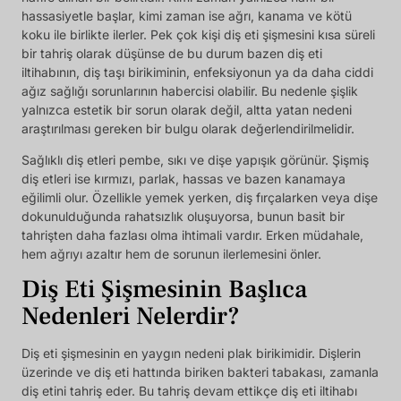
hassasiyetle başlar, kimi zaman ise ağrı, kanama ve kötü
koku ile birlikte ilerler. Pek çok kişi diş eti şişmesini kısa süreli
bir tahriş olarak düşünse de bu durum bazen diş eti
iltihabının, diş taşı birikiminin, enfeksiyonun ya da daha ciddi
ağız sağlığı sorunlarının habercisi olabilir. Bu nedenle şişlik
yalnızca estetik bir sorun olarak değil, altta yatan nedeni
araştırılması gereken bir bulgu olarak değerlendirilmelidir.
Sağlıklı diş etleri pembe, sıkı ve dişe yapışık görünür. Şişmiş
diş etleri ise kırmızı, parlak, hassas ve bazen kanamaya
eğilimli olur. Özellikle yemek yerken, diş fırçalarken veya dişe
dokunulduğunda rahatsızlık oluşuyorsa, bunun basit bir
tahrişten daha fazlası olma ihtimali vardır. Erken müdahale,
hem ağrıyı azaltır hem de sorunun ilerlemesini önler.
Diş Eti Şişmesinin Başlıca
Nedenleri Nelerdir?
Diş eti şişmesinin en yaygın nedeni plak birikimidir. Dişlerin
üzerinde ve diş eti hattında biriken bakteri tabakası, zamanla
diş etini tahriş eder. Bu tahriş devam ettikçe diş eti iltihabı