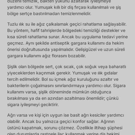
düzenli temizlik, bakteri yükünü azaltarak iyileşmeye
yardımcı olur. Yumuşak kıllı bir diş fırçası kullanılmalı ve şiş
bölge sertçe bastırılmadan temizlenmelidir.
Tuzlu ılık su ile ağız çalkalamak geçici rahatlama sağlayabilir.
Bu yöntem, hafif tahrişlerde bölgedeki temizliği destekler ve
kısa süreli rahatlama sunar. Ancak bu uygulama tedavi yerine
geçmez. Aynı şekilde antiseptik gargara kullanımı da hekim
önerisi doğrultusunda yapılmalıdır. Gelişigüzel ve uzun süreli
gargara kullanımı ağız florasını bozabilir.
Şişlik olan bölgede sert, çok sıcak, çok soğuk veya baharatlı
yiyeceklerden kaçınmak gerekir. Yumuşak ve ılık gıdalar
tercih edilmelidir. Bol su içmek ağız kuruluğunu azaltır ve
bakterilerin çoğalmasını sınırlandırmaya yardımcı olur. Sigara
kullanımı varsa, şişlik döneminde mümkün olduğunca
bırakılması ya da en azından azaltılması önemlidir; çünkü
sigara iyileşmeyi geciktirir.
Ağrı varsa ve kişi için uygun ise basit ağrı kesiciler yardımcı
olabilir. Ancak bu yalnızca geçici konfor sağlar. Ağrının
üstünü kapatmak, sorunu çözmez. Özellikle iltihap şüphesi
olan durumlarda rastgele ilaç kullanmak yerine diş hekimi