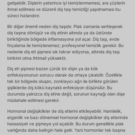
gelişebilir. Dişlerin yeterince iyi temizlenmemesi, ara yüzlerin
ihmal edilmesi ve düzenli diş taşı temizliği yapılmaması bu
süreci hızlandırır.
Bir diğer önemli neden diş taşıdır. Plak zamanla sertleşerek
diş taşına dönüşür ve diş etinin altında ya da üstünde
biriktiğinde bölgede inflamasyona yol açar. Diş taşı, evde
fırçalama ile temizlenemez; profesyonel temizlik gerekir. Bu
nedenle diş eti şişmesi sık tekrar ediyorsa, altında diş taşı
birikimi olma ihtimali yüksektir.
Diş eti şişmesi bazen çürük bir dişin ya da kök
enfeksiyonunun sonucu olarak da ortaya çıkabilir. Özellikle
tek bir bölgede oluşan, zonklayıcı ağrı ile birlikte görülen
şişliklerde diş kökü kaynaklı enfeksiyon düşünülür. Bu
durumda yalnızca diş etine değil, sorunun kaynağı olan dişe
müdahale edilmesi gerekir.
Hormonal değişiklikler de diş etlerini etkileyebilir. Hamilelik,
ergenlik ve bazı dönemsel hormonal değişiklikler diş etlerinde
hassasiyet ve şişmeye yol açabilir. Bu durum genellikle plak
varlığında daha belirgin hale gelir. Yani hormonlar tek başına