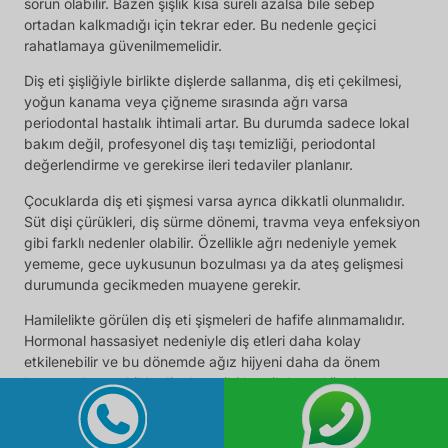
sorun olabilir. Bazen şişlik kısa süreli azalsa bile sebep
ortadan kalkmadığı için tekrar eder. Bu nedenle geçici
rahatlamaya güvenilmemelidir.
Diş eti şişliğiyle birlikte dişlerde sallanma, diş eti çekilmesi,
yoğun kanama veya çiğneme sırasında ağrı varsa
periodontal hastalık ihtimali artar. Bu durumda sadece lokal
bakım değil, profesyonel diş taşı temizliği, periodontal
değerlendirme ve gerekirse ileri tedaviler planlanır.
Çocuklarda diş eti şişmesi varsa ayrıca dikkatli olunmalıdır.
Süt dişi çürükleri, diş sürme dönemi, travma veya enfeksiyon
gibi farklı nedenler olabilir. Özellikle ağrı nedeniyle yemek
yememe, gece uykusunun bozulması ya da ateş gelişmesi
durumunda gecikmeden muayene gerekir.
Hamilelikte görülen diş eti şişmeleri de hafife alınmamalıdır.
Hormonal hassasiyet nedeniyle diş etleri daha kolay
etkilenebilir ve bu dönemde ağız hijyeni daha da önem
kazanır. Aynı şekilde diyabet gibi kronik hastalığı olan
kişilerde diş eti şişmesi daha hızlı ilerleyebilir ve enfeksiyon
riski daha yüksektir.